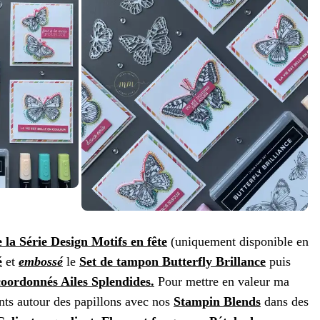
 la Série Design Motifs en fête
(uniquement disponible en
é
et
embossé
le
Set de tampon Butterfly Brillance
puis
oordonnés Ailes Splendides.
Pour mettre en valeur ma
oints autour des papillons avec nos
Stampin Blends
dans des