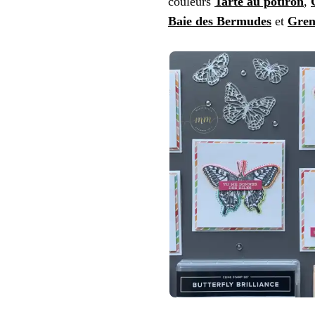
couleurs
Tarte au potiron
,
Baie des Bermudes
et
Greno