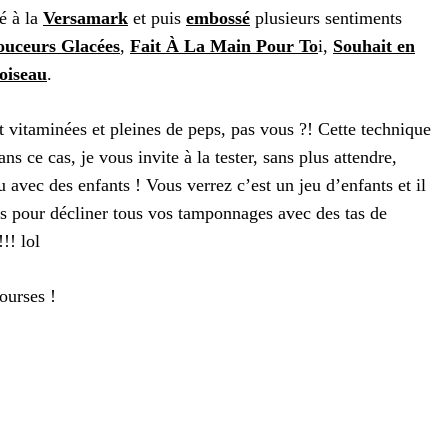
é à la
Versamark
et puis
embossé
plusieurs sentiments
ouceurs Glacées
,
Fait À La Main Pour To
i,
Souhait en
oiseau
.
t vitaminées et pleines de peps, pas vous ?! Cette technique
ns ce cas, je vous invite à la tester, sans plus attendre,
 avec des enfants ! Vous verrez c’est un jeu d’enfants et il
s pour décliner tous vos tamponnages avec des tas de
!! lol
courses !