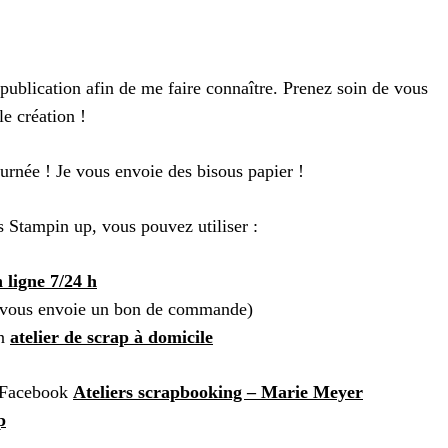
publication afin de me faire connaître. Prenez soin de vous
le création !
ournée ! Je vous envoie des bisous papier !
 Stampin up, vous pouvez utiliser :
 ligne 7/24 h
e vous envoie un bon de commande)
un
atelier de scrap à domicile
 Facebook
Ateliers scrapbooking – Marie Meyer
p