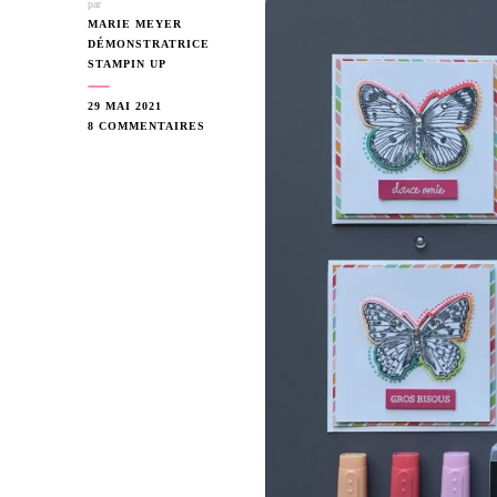
par
MARIE MEYER
DÉMONSTRATRICE
STAMPIN UP
29 MAI 2021
SUR
8 COMMENTAIRES
UN
POINT
C’EST
TOUT
!
CARTES
PAPILLONS
BUTTERFLY
BRILLANCE