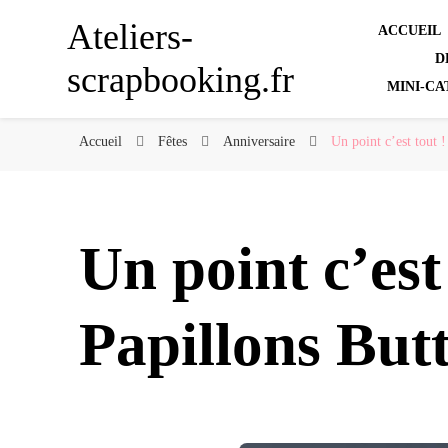
Ateliers-
ACCUEIL
D
scrapbooking.fr
MINI-CA
Accueil
Fêtes
Anniversaire
Un point c’est tout !
Un point c’est
Papillons Butt