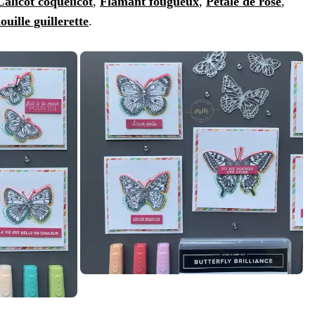
Calicot coquelicot
,
Flamant fougueux
,
Pétale de rose
,
uille guillerette
.