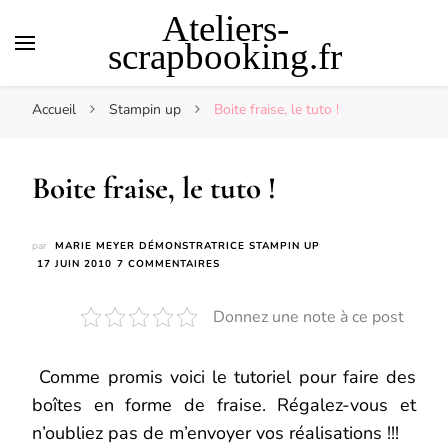
Ateliers-
scrapbooking.fr
Accueil
Stampin up
Boite fraise, le tuto !
Boite fraise, le tuto !
par
MARIE MEYER DÉMONSTRATRICE STAMPIN UP
SUR
17 JUIN 2010
7 COMMENTAIRES
BOITE
FRAISE,
Donnez une note à ce post
LE
TUTO
!
Comme promis voici le tutoriel pour faire des
boîtes en forme de fraise. Régalez-vous et
n’oubliez pas de m’envoyer vos réalisations !!!