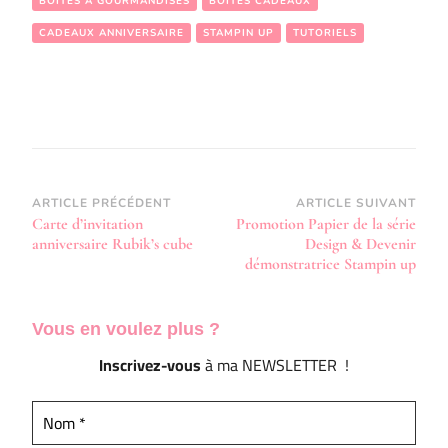
BOÎTES À GOURMANDISES
BOITES CADEAUX
CADEAUX ANNIVERSAIRE
STAMPIN UP
TUTORIELS
Navigation
ARTICLE PRÉCÉDENT
ARTICLE SUIVANT
Carte d’invitation
Promotion Papier de la série
d’article
anniversaire Rubik’s cube
Design & Devenir
démonstratrice Stampin up
Vous en voulez
plus ?
Inscrivez-vous
à ma NEWSLETTER !