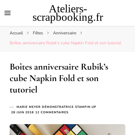
Ateliers-
scrapbooking.fr
Accueil
Fêtes
Anniversaire
Boîtes anniversaire Rubik’s cube Napkin Fold et son tutoriel
Boîtes anniversaire Rubik’s
cube Napkin Fold et son
tutoriel
par
MARIE MEYER DÉMONSTRATRICE STAMPIN UP
SUR
28 JUIN 2018
12 COMMENTAIRES
BOÎTES
ANNIVERSAIRE
RUBIK’S
CUBE