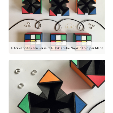
Tutoriel boîtes anniversaire Rubik’s cube Napkin Fold par Marie Meyer Stampin up – http://ateliers-scrapbooking.fr – Tutorial Rubik’s cube Box – Anteilung Rubik’s cube Verpackung geschenke goodies