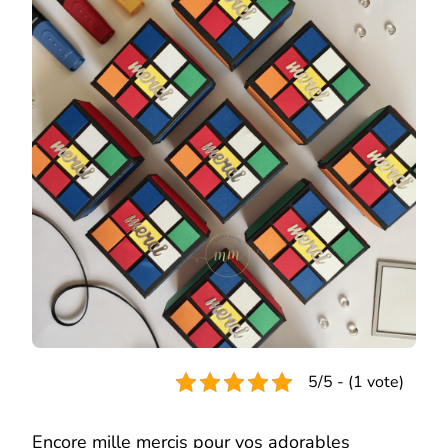
NAPKIN
FOLD
ET
SON
TUTORIEL
5/5 - (1 vote)
Encore mille mercis pour vos adorables