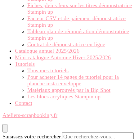
Fiches pleins feux sur les titres démonstratrice
Stampin up
Facteur CSV et de paiement démonstratrice
Stampin up
Tableau plan de rémunération démonstratrice
Stampin up
Contrat de démonstratrice en ligne
Catalogue annuel 2025/2026
Mini-catalogue Automne Hiver 2025/2026
Tutoriels
Tous mes tutoriels
Pour acheter 14 pages de tutoriel pour la
planche insta enveloppe
Matériaux approuvés par la Big Shot
Les blocs acryliques Stampin up
Contact
Ateliers-scrapbooking.fr
Vous
Saisissez votre rechercher.