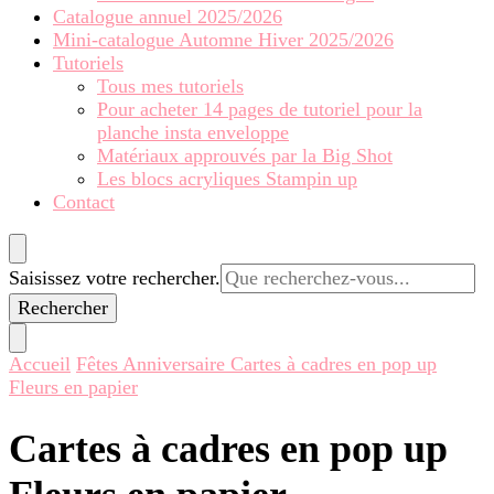
Catalogue annuel 2025/2026
Mini-catalogue Automne Hiver 2025/2026
Tutoriels
Tous mes tutoriels
Pour acheter 14 pages de tutoriel pour la
planche insta enveloppe
Matériaux approuvés par la Big Shot
Les blocs acryliques Stampin up
Contact
Vous
Saisissez votre rechercher.
recherchiez
quelque
chose ?
Accueil
Fêtes
Anniversaire
Cartes à cadres en pop up
Fleurs en papier
Cartes à cadres en pop up