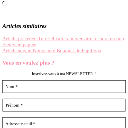
Chargement…
Articles similaires
Navigation
Article précédent
Tutoriel carte anniversaire à cadre en pop
Fleurs en papier
d’article
Article suivant
Nouveauté Bouquet de Papillons
Vous en voulez
plus ?
Inscrivez-vous
à ma NEWSLETTER !