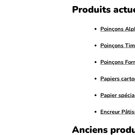
Produits actu
Poinçons Alp
Poinçons Tim
Poinçons For
Papiers cart
Papier spécial
Encreur Pâtis
Anciens produ