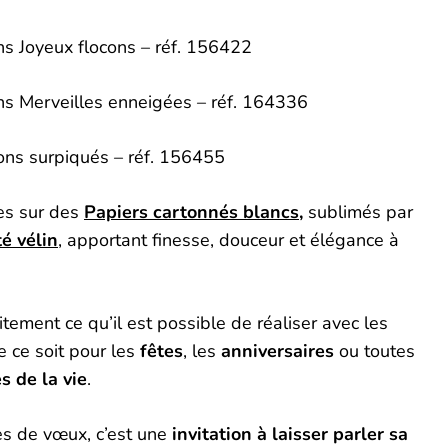
s Joyeux flocons – réf. 156422
s Merveilles enneigées – réf. 164336
ons surpiqués – réf. 156455
ées sur des
Papiers cartonnés blancs,
sublimés par
té vélin
, apportant finesse, douceur et élégance à
aitement ce qu’il est possible de réaliser avec les
e ce soit pour les
fêtes
, les
anniversaires
ou toutes
s de la vie
.
es de vœux, c’est une
invitation à laisser parler sa