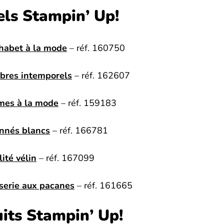
els Stampin’ Up!
habet à la mode
– réf. 160750
bres intemporels
– réf. 162607
mes à la mode
– réf. 159183
onnés blancs
– réf. 166781
ité vélin
– réf. 167099
serie aux pacanes
– réf. 161665
its Stampin’ Up!