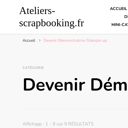
Ateliers-
ACCUEIL
D
scrapbooking.fr
MINI-CA
Accueil
Devenir Démonstratrice Stampin up
CATÉGORIE
Devenir Dém
Affichage : 1 - 9 sur 9 RÉSULTATS