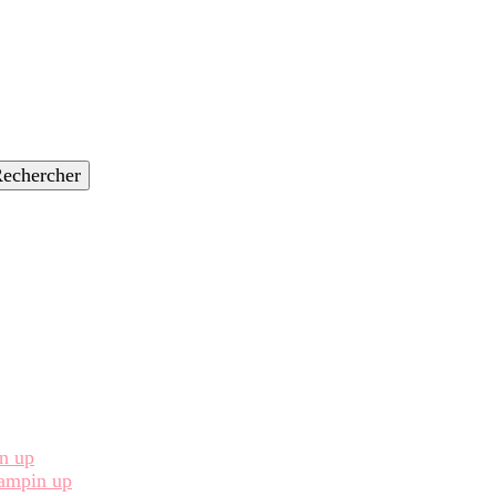
in up
Stampin up