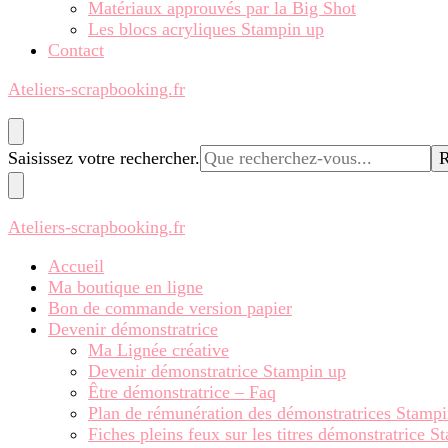
Matériaux approuvés par la Big Shot
Les blocs acryliques Stampin up
Contact
Ateliers-scrapbooking.fr
Vous
Saisissez votre rechercher.
recherchiez
quelque
chose ?
Ateliers-scrapbooking.fr
Accueil
Ma boutique en ligne
Bon de commande version papier
Devenir démonstratrice
Ma Lignée créative
Devenir démonstratrice Stampin up
Être démonstratrice – Faq
Plan de rémunération des démonstratrices Stamp
Fiches pleins feux sur les titres démonstratrice 