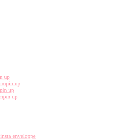
in up
Stampin up
pin up
ampin up
 insta enveloppe