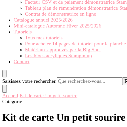
Facteur CSV et de paiement démonstratrice Stam
Tableau plan de rémunération démonstratrice St
Contrat de démonstratrice en ligne
Catalogue annuel 2025/2026
Mini-catalogue Automne Hiver 2025/2026
Tutoriels
Tous mes tutoriels
Pour acheter 14 pages de tutoriel pour la planche
Matériaux approuvés par la Big Shot
Les blocs acryliques Stampin up
Contact
Vous
Saisissez votre rechercher.
recherchiez
quelque
Accueil
Kit de carte Un petit sourire
chose ?
Catégorie
Kit de carte Un petit sourire