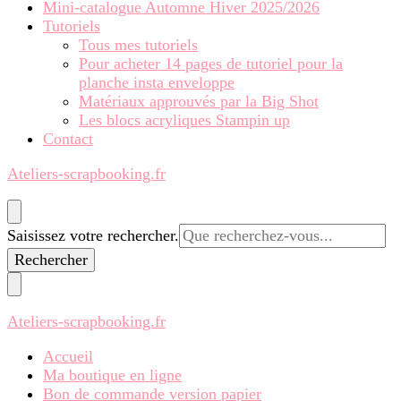
Mini-catalogue Automne Hiver 2025/2026
Tutoriels
Tous mes tutoriels
Pour acheter 14 pages de tutoriel pour la
planche insta enveloppe
Matériaux approuvés par la Big Shot
Les blocs acryliques Stampin up
Contact
Ateliers-scrapbooking.fr
Vous
Saisissez votre rechercher.
recherchiez
quelque
chose ?
Ateliers-scrapbooking.fr
Accueil
Ma boutique en ligne
Bon de commande version papier