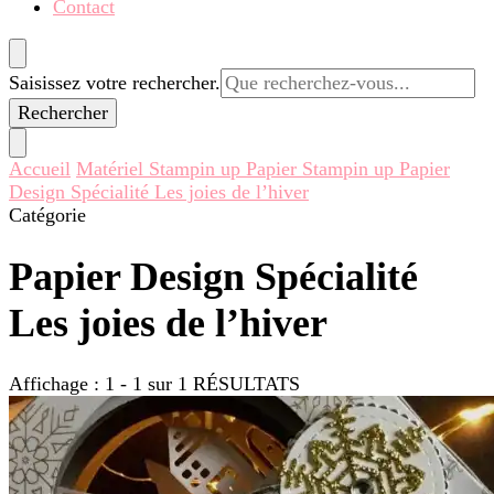
Contact
Vous
Saisissez votre rechercher.
recherchiez
quelque
chose ?
Accueil
Matériel Stampin up
Papier Stampin up
Papier
Design Spécialité Les joies de l’hiver
Catégorie
Papier Design Spécialité
Les joies de l’hiver
Affichage : 1 - 1 sur 1 RÉSULTATS