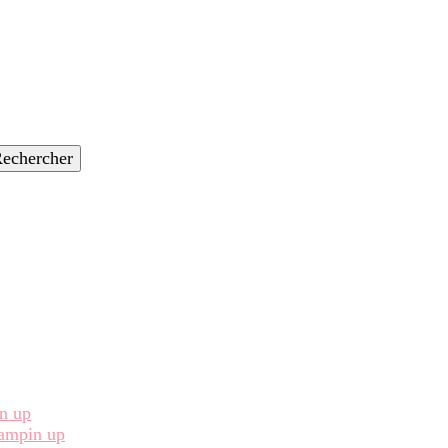
in up
Stampin up