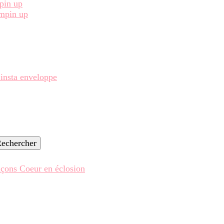
pin up
ampin up
 insta enveloppe
çons Coeur en éclosion