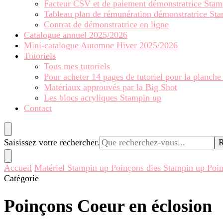
Facteur CSV et de paiement démonstratrice Stam
Tableau plan de rémunération démonstratrice St
Contrat de démonstratrice en ligne
Catalogue annuel 2025/2026
Mini-catalogue Automne Hiver 2025/2026
Tutoriels
Tous mes tutoriels
Pour acheter 14 pages de tutoriel pour la planche
Matériaux approuvés par la Big Shot
Les blocs acryliques Stampin up
Contact
Vous
Saisissez votre rechercher.
recherchiez
quelque
Accueil
Matériel Stampin up
Poinçons dies Stampin up
Poin
chose ?
Catégorie
Poinçons Coeur en éclosion