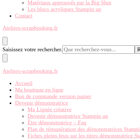
Matériaux approuvés par la Big Shot
Les blocs acryliques Stampin up
Contact
Ateliers-scrapbooking.fr
Vous
Saisissez votre rechercher.
recherchiez
quelque
chose ?
Ateliers-scrapbooking.fr
Accueil
Ma boutique en ligne
Bon de commande version papier
Devenir démonstratrice
Ma Lignée créative
Devenir démonstratrice Stampin up
Être démonstratrice – Faq
Plan de rémunération des démonstratrices Stamp
Fiches pleins feux sur les titres démonstratrice 