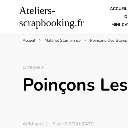
Ateliers-
ACCUEIL
D
scrapbooking.fr
MINI-CA
Accueil
Matériel Stampin up
Poinçons dies Stamp
CATÉGORIE
Poinçons Le
Affichage : 1 - 5 sur 5 RÉSULTATS