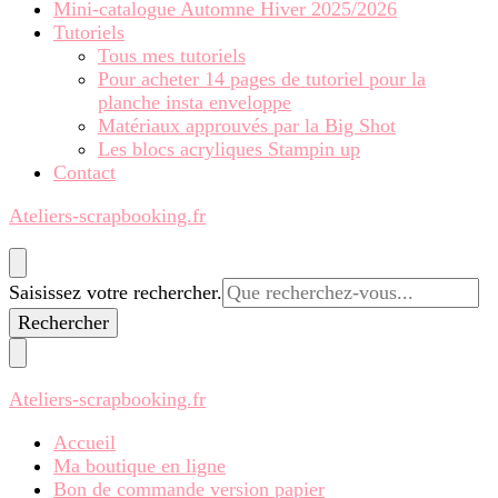
Mini-catalogue Automne Hiver 2025/2026
Tutoriels
Tous mes tutoriels
Pour acheter 14 pages de tutoriel pour la
planche insta enveloppe
Matériaux approuvés par la Big Shot
Les blocs acryliques Stampin up
Contact
Ateliers-scrapbooking.fr
Vous
Saisissez votre rechercher.
recherchiez
quelque
chose ?
Ateliers-scrapbooking.fr
Accueil
Ma boutique en ligne
Bon de commande version papier