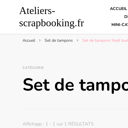
Ateliers-
ACCUEIL
D
scrapbooking.fr
MINI-CA
Accueil
Set de tampons
Set de tampons Noël tout
CATÉGORIE
Set de tampo
Affichage : 1 - 1 sur 1 RÉSULTATS