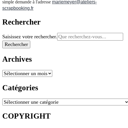
simple demande à l'adresse
mariemeyer@ateliers-
scrapbooking.fr
Rechercher
Vous
Saisissez votre rechercher.
recherchiez
quelque
chose ?
Archives
Archives
Catégories
Catégories
COPYRIGHT