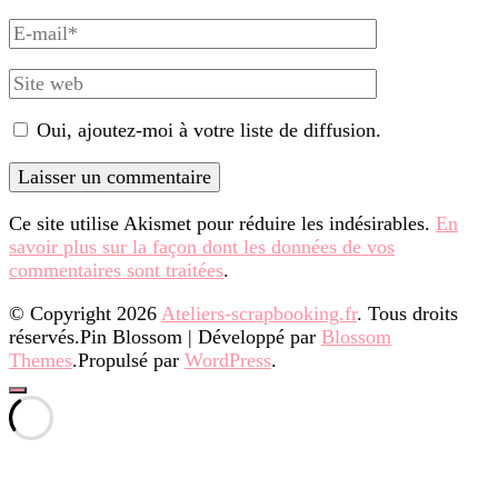
complet
E-
mail
Site
web
Oui, ajoutez-moi à votre liste de diffusion.
Ce site utilise Akismet pour réduire les indésirables.
En
savoir plus sur la façon dont les données de vos
commentaires sont traitées
.
© Copyright 2026
Ateliers-scrapbooking.fr
. Tous droits
réservés.
Pin Blossom | Développé par
Blossom
Themes
.Propulsé par
WordPress
.