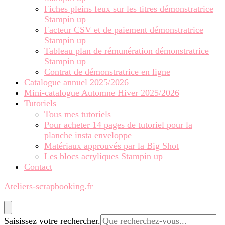
Fiches pleins feux sur les titres démonstratrice
Stampin up
Facteur CSV et de paiement démonstratrice
Stampin up
Tableau plan de rémunération démonstratrice
Stampin up
Contrat de démonstratrice en ligne
Catalogue annuel 2025/2026
Mini-catalogue Automne Hiver 2025/2026
Tutoriels
Tous mes tutoriels
Pour acheter 14 pages de tutoriel pour la
planche insta enveloppe
Matériaux approuvés par la Big Shot
Les blocs acryliques Stampin up
Contact
Ateliers-scrapbooking.fr
Vous
Saisissez votre rechercher.