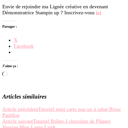
Envie de rejoindre ma Lignée créative en devenant
Démonstratrice Stampin up ? Inscrivez-vous
ici
Partager :
X
Facebook
J’aime ça :
Chargement…
Articles similaires
Navigation
Article précédent
Tutoriel mini carte pop up à rabat Bijou
Papillon
d’article
Article suivant
Tutoriel Boîtes à chocolats de Pâques
Version Mini Lapin Lindt