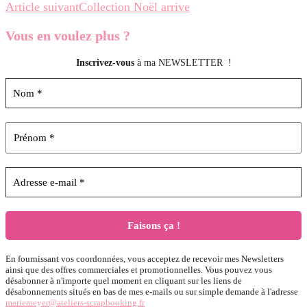
d’article
Article suivant
Collection Noël arrive
Vous en voulez
plus ?
Inscrivez-vous
à ma NEWSLETTER !
En fournissant vos coordonnées, vous acceptez de recevoir mes Newsletters
ainsi que des offres commerciales et promotionnelles. Vous pouvez vous
désabonner à n'importe quel moment en cliquant sur les liens de
désabonnements situés en bas de mes e-mails ou sur simple demande à l'adresse
mariemeyer@ateliers-scrapbooking.fr