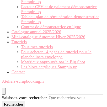
Stampin up
Facteur CSV et de paiement démonstratrice
Stampin up
Tableau plan de rémunération démonstratrice
Stampin up
Contrat de démonstratrice en ligne
Catalogue annuel 2025/2026
Mini-catalogue Automne Hiver 2025/2026
Tutoriels
Tous mes tutoriels
Pour acheter 14 pages de tutoriel pour la
planche insta enveloppe
Matériaux approuvés par la Big Shot
Les blocs acryliques Stampin up
Contact
Ateliers-scrapbooking.fr
Vous
Saisissez votre rechercher.
recherchiez
quelque