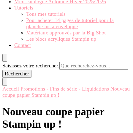
Mini-catalogue Automne Hiver 2025/2026
Tutoriels
Tous mes tutoriels
Pour acheter 14 pages de tutoriel pour la
planche insta enveloppe
Matériaux approuvés par la Big Shot
Les blocs acryliques Stampin up
Contact
Vous
Saisissez votre rechercher.
recherchiez
quelque
chose ?
Accueil
Promotions - Fins de série - Liquidations
Nouveau
coupe papier Stampin up !
Nouveau coupe papier
Stampin up !