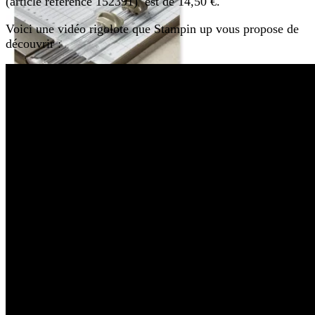
(article référence 152391) est de
14,50 €.
Voici une vidéo rigolote que Stampin up vous propose de
découvrir :