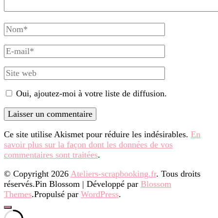
Nom
complet
E-
mail
Site
web
Oui, ajoutez-moi à votre liste de diffusion.
Ce site utilise Akismet pour réduire les indésirables.
En
savoir plus sur la façon dont les données de vos
commentaires sont traitées
.
© Copyright 2026
Ateliers-scrapbooking.fr
. Tous droits
réservés.
Pin Blossom | Développé par
Blossom
Themes
.Propulsé par
WordPress
.