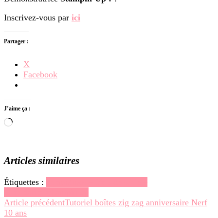
Inscrivez-vous par
ici
Partager :
X
Facebook
J’aime ça :
Chargement…
Articles similaires
Étiquettes :
Promotions – Fins de série –
Liquidations
Stampin up
Navigation
Article précédent
Tutoriel boîtes zig zag anniversaire Nerf
10 ans