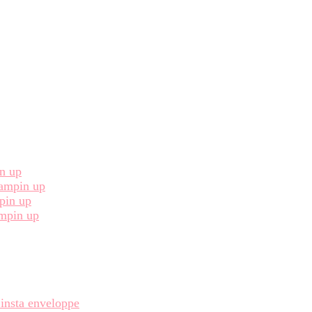
in up
Stampin up
pin up
ampin up
 insta enveloppe