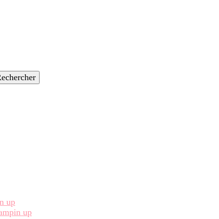
in up
Stampin up