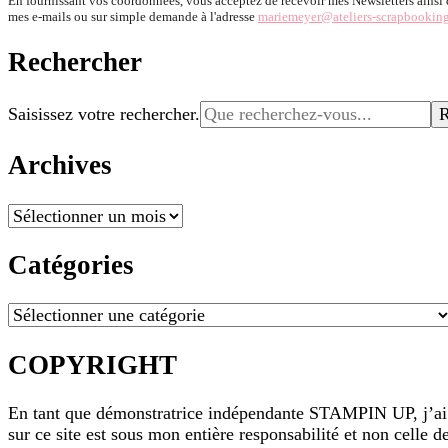
En fournissant vos coordonnées, vous acceptez de recevoir mes Newsletters ainsi
mes e-mails ou sur simple demande à l'adresse
mariemeyer@ateliers-scrapbooking
Rechercher
Vous
Saisissez votre rechercher.
recherchiez
quelque
Archives
chose ?
Archives
Catégories
Catégories
COPYRIGHT
En tant que démonstratrice indépendante STAMPIN UP, j’ai l’e
sur ce site est sous mon entière responsabilité et non cell