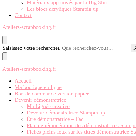
Matériaux approuvés par la Big Shot
Les blocs acryliques Stampin up
Contact
Ateliers-scrapbooking.fr
Vous
Saisissez votre rechercher.
recherchiez
quelque
chose ?
Ateliers-scrapbooking.fr
Accueil
Ma boutique en ligne
Bon de commande version papier
Devenir démonstratrice
Ma Lignée créative
Devenir démonstratrice Stampin up
Être démonstratrice – Faq
Plan de rémunération des démonstratrices Stamp
Fiches pleins feux sur les titres démonstratrice 