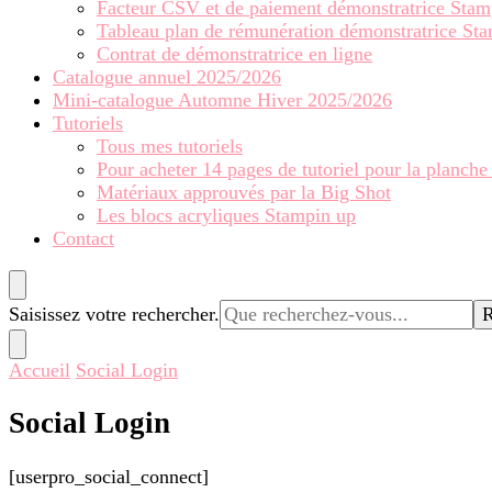
Facteur CSV et de paiement démonstratrice Stam
Tableau plan de rémunération démonstratrice St
Contrat de démonstratrice en ligne
Catalogue annuel 2025/2026
Mini-catalogue Automne Hiver 2025/2026
Tutoriels
Tous mes tutoriels
Pour acheter 14 pages de tutoriel pour la planche
Matériaux approuvés par la Big Shot
Les blocs acryliques Stampin up
Contact
Vous
Saisissez votre rechercher.
recherchiez
quelque
Accueil
Social Login
chose ?
Social Login
[userpro_social_connect]