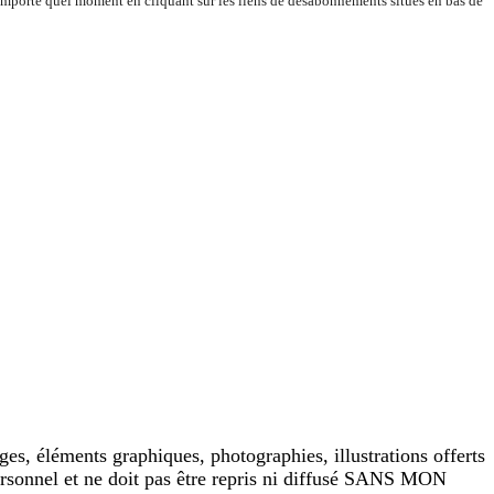
importe quel moment en cliquant sur les liens de désabonnements situés en bas de
es, éléments graphiques, photographies, illustrations offerts
ersonnel et ne doit pas être repris ni diffusé SANS MON