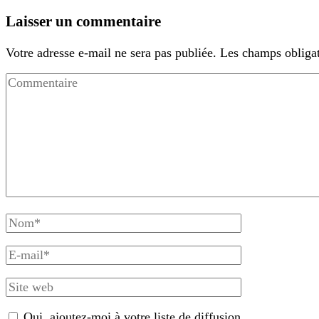
Laisser un commentaire
Votre adresse e-mail ne sera pas publiée.
Les champs obligat
Commentaire
Nom
complet
E-
mail
Site
web
Oui, ajoutez-moi à votre liste de diffusion.