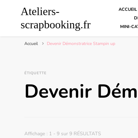
Ateliers-
ACCUEIL
D
scrapbooking.fr
MINI-CA
Accueil
Devenir Démonstratrice Stampin up
ÉTIQUETTE
Devenir Dém
Affichage : 1 - 9 sur 9 RÉSULTATS