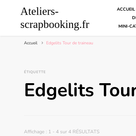
Ateliers-
ACCUEIL
D
scrapbooking.fr
MINI-CA
Accueil
Edgelits Tour de traineau
ÉTIQUETTE
Edgelits Tou
Affichage : 1 - 4 sur 4 RÉSULTATS