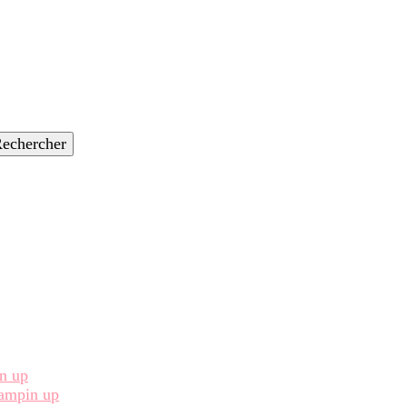
in up
Stampin up