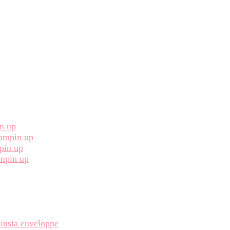
in up
Stampin up
pin up
ampin up
 insta enveloppe