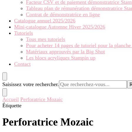
Facteur CSV et de paiement démonstratrice Stam
Tableau plan de rémunération démonstratrice St
Contrat de démonstratrice en ligne
Catalogue annuel 2025/2026
Mini-catalogue Automne Hiver 2025/2026
Tutoriels
Tous mes tutoriels
Pour acheter 14 pages de tutoriel pour la planche
Matériaux approuvés par la Big Shot
Les blocs acryliques Stampin up
Contact
Vous
Saisissez votre rechercher.
recherchiez
quelque
Accueil
Perforatrice Mozaic
chose ?
Étiquette
Perforatrice Mozaic