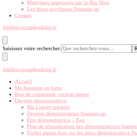
Matériaux approuvés par la Big Shot
Les blocs acryliques Stampin up
Contact
Ateliers-scrapbooking.fr
Vous
Saisissez votre rechercher.
recherchiez
quelque
chose ?
Ateliers-scrapbooking.fr
Accueil
Ma boutique en ligne
Bon de commande version papier
Devenir démonstratrice
Ma Lignée créative
Devenir démonstratrice Stampin up
Être démonstratrice – Faq
Plan de rémunération des démonstratrices Stamp
Fiches pleins feux sur les titres démonstratrice 