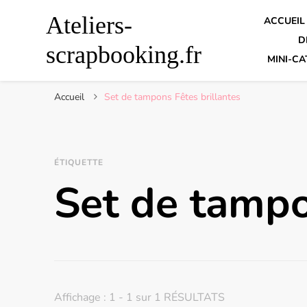
Ateliers-
ACCUEIL
D
scrapbooking.fr
MINI-CA
Accueil
Set de tampons Fêtes brillantes
ÉTIQUETTE
Set de tampo
Affichage : 1 - 1 sur 1 RÉSULTATS