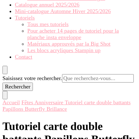
Catalogue annuel 2025/2026
Mini-catalogue Automne Hiver 2025/2026
Tutoriels
Tous mes tutoriels
Pour acheter 14 pages de tutoriel pour la
planche insta enveloppe
Matériaux approuvés par la Big Shot
Les blocs acryliques Stampin up
Contact
Vous
Saisissez votre rechercher.
recherchiez
quelque
chose ?
Accueil
Fêtes
Anniversaire
Tutoriel carte double battants
Papillons Butterfly Brillance
Tutoriel carte double