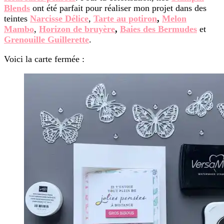
Blends
ont été parfait pour réaliser mon projet dans des
teintes
Narcisse Délice
,
Tarte au potiron
,
Melon
Mambo
,
Horizon de bruyère
,
Baies des Bermudes
et
Grenouille Guillerette
.
Voici la carte fermée :