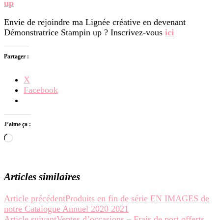
up
Envie de rejoindre ma Lignée créative en devenant
Démonstratrice Stampin up ? Inscrivez-vous
ici
Partager :
X
Facebook
J’aime ça :
Chargement…
Articles similaires
Navigation
Article précédent
Produits en fin de série EN IMAGES de
notre Catalogue Annuel 2020 2021
d’article
Article suivant
Ventes d’occasions – Frais de port offerts