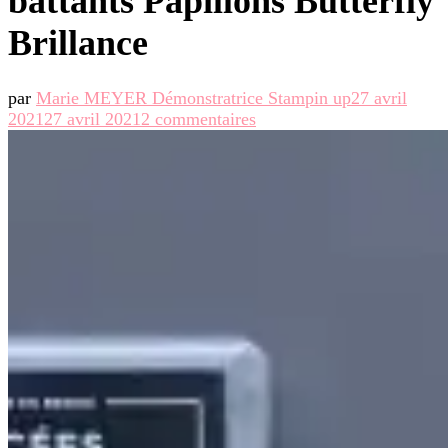
battants Papillons Butterfly
Brillance
par
Marie MEYER Démonstratrice Stampin up
27 avril
sur
2021
27 avril 2021
2 commentaires
Tutoriel
carte
double
battants
Papillons
Butterfly
Brillance