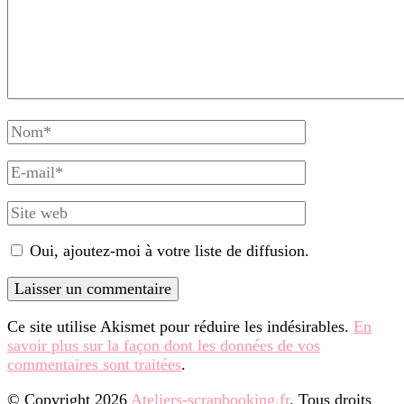
Nom
complet
E-
mail
Site
web
Oui, ajoutez-moi à votre liste de diffusion.
Ce site utilise Akismet pour réduire les indésirables.
En
savoir plus sur la façon dont les données de vos
commentaires sont traitées
.
© Copyright 2026
Ateliers-scrapbooking.fr
. Tous droits