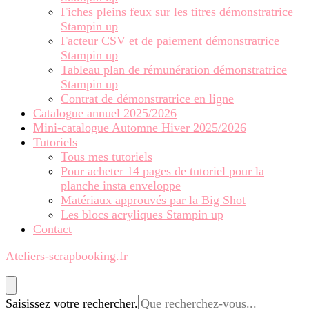
Fiches pleins feux sur les titres démonstratrice
Stampin up
Facteur CSV et de paiement démonstratrice
Stampin up
Tableau plan de rémunération démonstratrice
Stampin up
Contrat de démonstratrice en ligne
Catalogue annuel 2025/2026
Mini-catalogue Automne Hiver 2025/2026
Tutoriels
Tous mes tutoriels
Pour acheter 14 pages de tutoriel pour la
planche insta enveloppe
Matériaux approuvés par la Big Shot
Les blocs acryliques Stampin up
Contact
Ateliers-scrapbooking.fr
Vous
Saisissez votre rechercher.