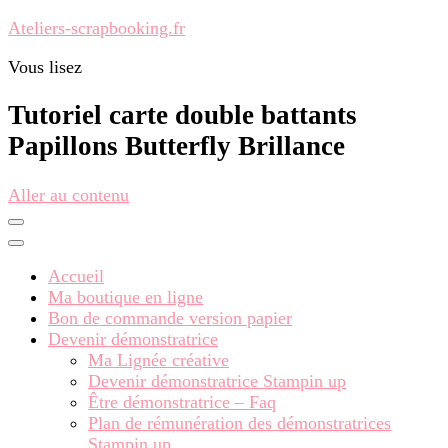
Ateliers-scrapbooking.fr
Vous lisez
Tutoriel carte double battants
Papillons Butterfly Brillance
Aller au contenu
Accueil
Ma boutique en ligne
Bon de commande version papier
Devenir démonstratrice
Ma Lignée créative
Devenir démonstratrice Stampin up
Être démonstratrice – Faq
Plan de rémunération des démonstratrices
Stampin up