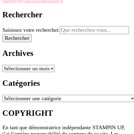
mariemeyer@ateliers-scrapbooking.fr
Rechercher
Vous
Saisissez votre rechercher.
recherchiez
quelque
chose ?
Archives
Archives
Catégories
Catégories
COPYRIGHT
En tant que démonstratrice indépendante STAMPIN UP,
j’ai l’entière responsabilité du contenu de ce site. Les