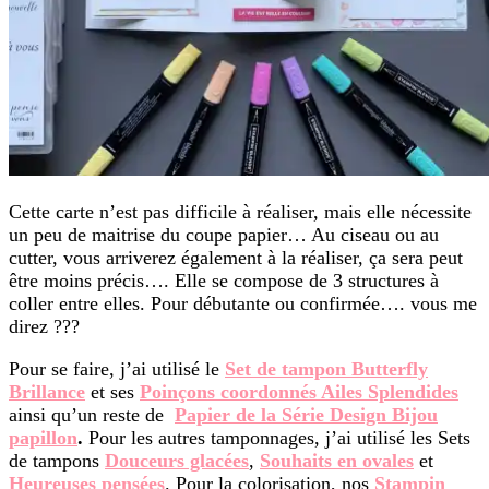
Cette carte n’est pas difficile à réaliser, mais elle nécessite
un peu de maitrise du coupe papier… Au ciseau ou au
cutter, vous arriverez également à la réaliser, ça sera peut
être moins précis…. Elle se compose de 3 structures à
coller entre elles. Pour débutante ou confirmée…. vous me
direz ???
Pour se faire, j’ai utilisé le
Set de tampon Butterfly
Brillance
et ses
Poinçons coordonnés Ailes Splendides
ainsi qu’un reste de
Papier de la Série Design Bijou
papillon
.
Pour les autres tamponnages, j’ai utilisé les Sets
de tampons
Douceurs glacées
,
Souhaits en ovales
et
Heureuses pensées
. Pour la colorisation, nos
Stampin