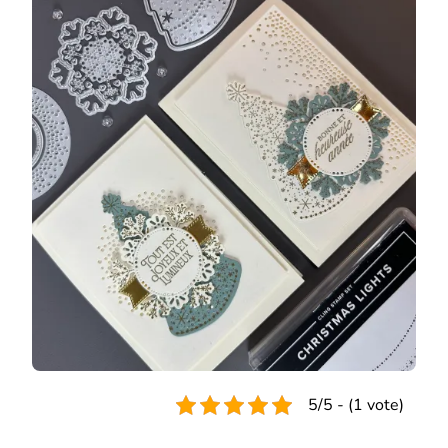
POP
UP
À
EXPLOSION
CHRISTMAS
LIGHTS
5/5 - (1 vote)