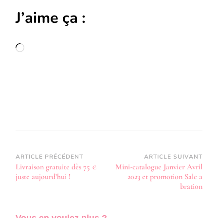
J’aime ça :
Chargement…
Navigation
ARTICLE PRÉCÉDENT
ARTICLE SUIVANT
Livraison gratuite dès 75 €
Mini-catalogue Janvier Avril
d’article
juste aujourd’hui !
2023 et promotion Sale a
bration
Vous en voulez
plus ?