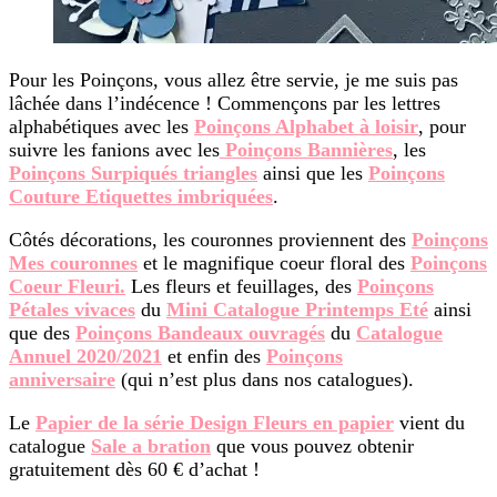
Pour les Poinçons, vous allez être servie, je me suis pas
lâchée dans l’indécence ! Commençons par les lettres
alphabétiques avec les
Poinçons Alphabet à loisir
, pour
suivre les fanions avec les
Poinçons Bannières
, les
Poinçons Surpiqués triangles
ainsi que les
Poinçons
Couture Etiquettes imbriquées
.
Côtés décorations, les couronnes proviennent des
Poinçons
Mes couronnes
et le magnifique coeur floral des
Poinçons
Coeur Fleuri.
Les fleurs et feuillages, des
Poinçons
Pétales vivaces
du
Mini Catalogue Printemps Eté
ainsi
que des
Poinçons Bandeaux ouvragés
du
Catalogue
Annuel 2020/2021
et enfin des
Poinçons
anniversaire
(qui n’est plus dans nos catalogues).
Le
Papier de la série Design Fleurs en papier
vient du
catalogue
Sale a bration
que vous pouvez obtenir
gratuitement dès 60 € d’achat !