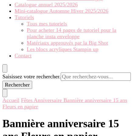
Catalogue annuel 2025/2026
Mini-catalogue Automne Hiver 2025/2026
Tutoriels
Tous mes tutoriels
Pour acheter 14 pages de tutoriel pour la
planche insta enveloppe
Matériaux approuvés par la Big Shot
Les blocs acryliques Stampin up
Contact
Vous
Saisissez votre rechercher.
recherchiez
quelque
chose ?
Accueil
Fêtes
Anniversaire
Bannière anniversaire 15 ans
Fleurs en papier
Bannière anniversaire 15