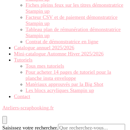
Fiches pleins feux sur les titres démonstratrice
Stampin up
Facteur CSV et de paiement démonstratrice
Stampin up
Tableau plan de rémunération démonstratrice
Stampin up
Contrat de démonstratrice en ligne
Catalogue annuel 2025/2026
Mini-catalogue Automne Hiver 2025/2026
Tutoriels
Tous mes tutoriels
Pour acheter 14 pages de tutoriel pour la
planche insta enveloppe
Matériaux approuvés par la Big Shot
Les blocs acryliques Stampin up
Contact
Ateliers-scrapbooking.fr
Vous
Saisissez votre rechercher.