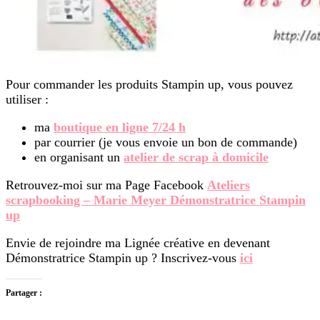
Pour commander les produits Stampin up, vous pouvez
utiliser :
ma
boutique en ligne 7/24 h
par courrier (je vous envoie un bon de commande)
en organisant un
atelier de scrap à domicile
Retrouvez-moi sur ma Page Facebook
Ateliers
scrapbooking – Marie Meyer Démonstratrice Stampin
up
Envie de rejoindre ma Lignée créative en devenant
Démonstratrice Stampin up ? Inscrivez-vous
ici
Partager :