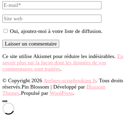
E-
mail
Site
web
Oui, ajoutez-moi à votre liste de diffusion.
Ce site utilise Akismet pour réduire les indésirables.
En
savoir plus sur la façon dont les données de vos
commentaires sont traitées
.
© Copyright 2026
Ateliers-scrapbooking.fr
. Tous droits
réservés.
Pin Blossom | Développé par
Blossom
Themes
.Propulsé par
WordPress
.