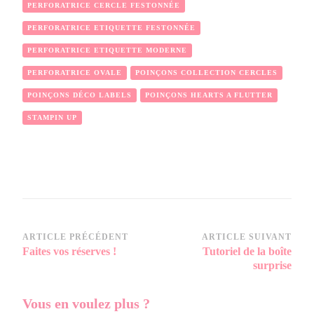
PERFORATRICE CERCLE FESTONNÉE
PERFORATRICE ETIQUETTE FESTONNÉE
PERFORATRICE ETIQUETTE MODERNE
PERFORATRICE OVALE
POINÇONS COLLECTION CERCLES
POINÇONS DÉCO LABELS
POINÇONS HEARTS A FLUTTER
STAMPIN UP
Navigation
ARTICLE PRÉCÉDENT
ARTICLE SUIVANT
Faites vos réserves !
Tutoriel de la boîte
d’article
surprise
Vous en voulez
plus ?