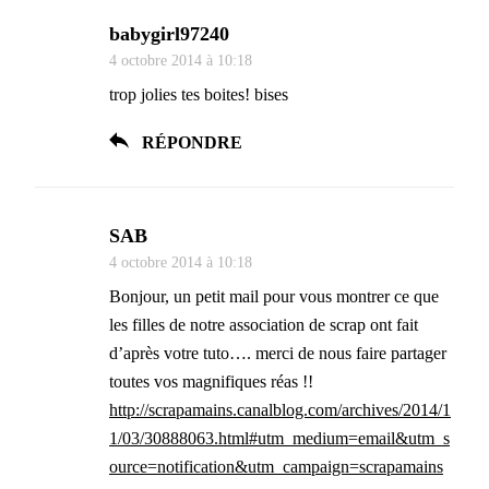
babygirl97240
4 octobre 2014 à 10:18
trop jolies tes boites! bises
RÉPONDRE
SAB
4 octobre 2014 à 10:18
Bonjour, un petit mail pour vous montrer ce que
les filles de notre association de scrap ont fait
d’après votre tuto…. merci de nous faire partager
toutes vos magnifiques réas !!
http://scrapamains.canalblog.com/archives/2014/1
1/03/30888063.html#utm_medium=email&utm_s
ource=notification&utm_campaign=scrapamains