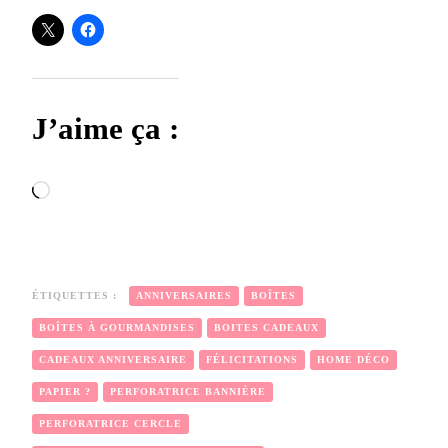
J’aime ça :
Chargement…
ÉTIQUETTES :
ANNIVERSAIRES
BOÎTES
BOÎTES À GOURMANDISES
BOITES CADEAUX
CADEAUX ANNIVERSAIRE
FÉLICITATIONS
HOME DÉCO
PAPIER ?
PERFORATRICE BANNIÈRE
PERFORATRICE CERCLE