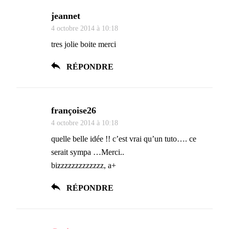
jeannet
4 octobre 2014 à 10:18
tres jolie boite merci
RÉPONDRE
françoise26
4 octobre 2014 à 10:18
quelle belle idée !! c’est vrai qu’un tuto…. ce
serait sympa …Merci..
bizzzzzzzzzzzzz, a+
RÉPONDRE