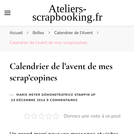
Ateliers-
scrapbooking.fr
Accueil
Boîtes
Calendrier de l'Avent
Calendrier de l’avent de mes scrap’copines
Calendrier de l’avent de mes
scrap’copines
par
MARIE MEYER DÉMONSTRATRICE STAMPIN UP
SUR
23 DÉCEMBRE 2014
9 COMMENTAIRES
CALENDRIER
DE
Donnez une note à ce post
L’AVENT
DE
MES
SCRAP’COPINES