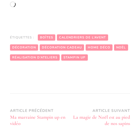
Chargement…
ÉTIQUETTES :
BOÎTES
CALENDRIERS DE L’AVENT
DÉCORATION
DÉCORATION CADEAU
HOME DÉCO
NOËL
RÉALISATION D’ATELIERS
STAMPIN UP
Navigation
ARTICLE PRÉCÉDENT
ARTICLE SUIVANT
Ma marraine Stampin up en
La magie de Noël est au pied
d’article
vidéo
de nos sapins