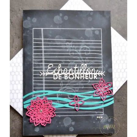
REMERCIEMENTS
POUR
L’ASSISTANTE
MATERNELLE
AVEC
LE
THINLITS
TOURBILLONNANTS