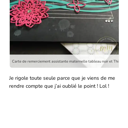
Carte de remerciement assistante maternelle tableau noir et Thinlits tourbillonnants par Marie Meyer Stampin up – http://ateliers-scrapbooking.fr/ – Swirly Scribbles Thinlits – Flourish Thinlits -Thinlits Wunderbar verwickelt – Thinlits Blütenpoesie
Je rigole toute seule parce que je viens de me
rendre compte que j’ai oublié le point ! Lol !