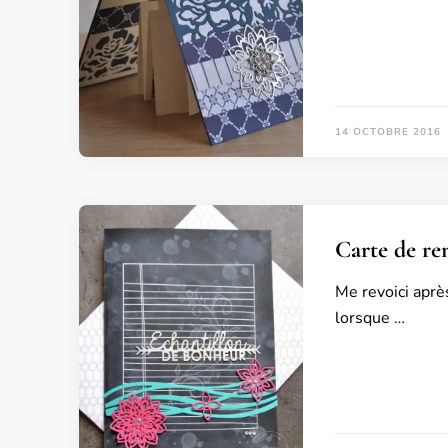
14 OCTOBRE 2016
Carte de re
Me revoici aprè
lorsque …