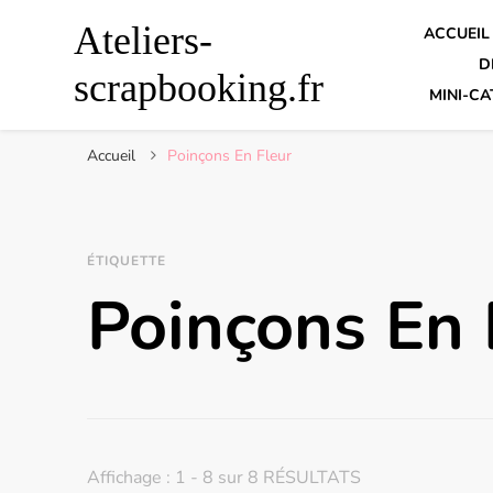
Ateliers-
ACCUEIL
D
scrapbooking.fr
MINI-CA
Accueil
Poinçons En Fleur
ÉTIQUETTE
Poinçons En 
Affichage : 1 - 8 sur 8 RÉSULTATS