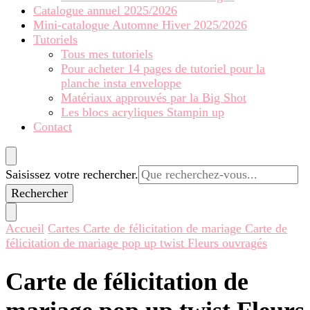
Catalogue annuel 2025/2026
Mini-catalogue Automne Hiver 2025/2026
Tutoriels
Tous mes tutoriels
Pour acheter 14 pages de tutoriel pour la
planche insta enveloppe
Matériaux approuvés par la Big Shot
Les blocs acryliques Stampin up
Contact
Vous
Saisissez votre rechercher.
recherchiez
quelque
chose ?
Accueil
Cartes
Carte de félicitation de mariage
Carte de
félicitation de mariage pop up twist Fleurs ouvragés
Carte de félicitation de