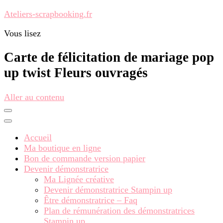
Ateliers-scrapbooking.fr
Vous lisez
Carte de félicitation de mariage pop
up twist Fleurs ouvragés
Aller au contenu
Accueil
Ma boutique en ligne
Bon de commande version papier
Devenir démonstratrice
Ma Lignée créative
Devenir démonstratrice Stampin up
Être démonstratrice – Faq
Plan de rémunération des démonstratrices
Stampin up