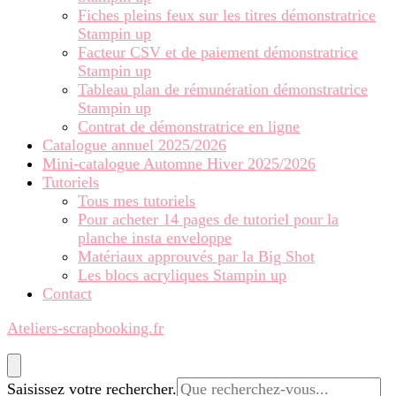
Fiches pleins feux sur les titres démonstratrice
Stampin up
Facteur CSV et de paiement démonstratrice
Stampin up
Tableau plan de rémunération démonstratrice
Stampin up
Contrat de démonstratrice en ligne
Catalogue annuel 2025/2026
Mini-catalogue Automne Hiver 2025/2026
Tutoriels
Tous mes tutoriels
Pour acheter 14 pages de tutoriel pour la
planche insta enveloppe
Matériaux approuvés par la Big Shot
Les blocs acryliques Stampin up
Contact
Ateliers-scrapbooking.fr
Vous
Saisissez votre rechercher.