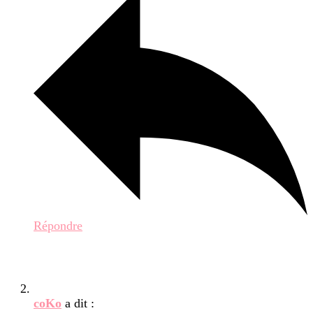
Répondre
coKo
a dit :