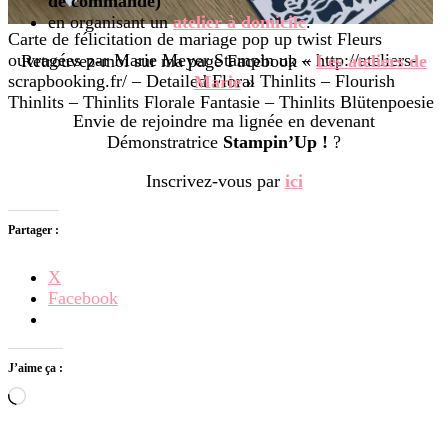
de commande)
en organisant un
atelier à domicile
.
Carte de félicitation de mariage pop up twist Fleurs
ouvragées par Marie Meyer Stampin up – http://ateliers-
Retrouvez-moi sur ma page Facebook «
Les ateliers de
scrapbooking.fr/ – Detailed Floral Thinlits – Flourish
Marie
»
Thinlits – Thinlits Florale Fantasie – Thinlits Blütenpoesie
Envie de rejoindre ma lignée en devenant
Démonstratrice
Stampin’Up !
?
Inscrivez-vous par
ici
Partager :
X
Facebook
J’aime ça :
Chargement…