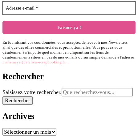
En fournissant vos coordonnées, vous acceptez de recevoir mes Newsletters
ainsi que des offres commerciales et promotionnelles. Vous pouvez vous
désabonner à n'importe quel moment en cliquant sur les liens de
désabonnements situés en bas de mes e-mails ou sur simple demande à l'adresse
mariemeyer@ateliers-scrapbooking.fr
Rechercher
Vous
Saisissez votre rechercher.
recherchiez
quelque
chose ?
Archives
Archives