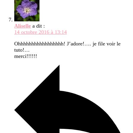
Aliselle
a dit :
14 octobre 2016 à 13:14
Ohhhhhhhhhhhhhhhhh! J’adore!…. je file voir le
tuto!…
merci!!!!!!