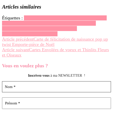
Articles similaires
Étiquettes :
Cartes
Cartes de félicitation de mariage
Cartes
pop up
Félicitations
Mariage
Papier Design Boutique
fleurie
Poinçons En Fleur
Poinçons Fleurs
ouvragées
Stampin up
Tutoriels
Navigation
Article précédent
Carte de félicitation de naissance pop up
twist Emporte-pièce de Noël
d’article
Article suivant
Cartes Envolées de voeux et Thinlits Fleurs
et Oiseaux
Vous en voulez
plus ?
Inscrivez-vous
à ma NEWSLETTER !