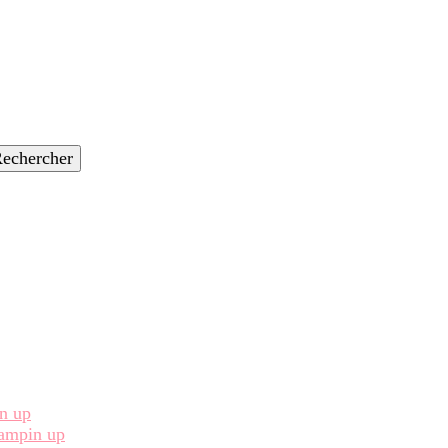
in up
Stampin up