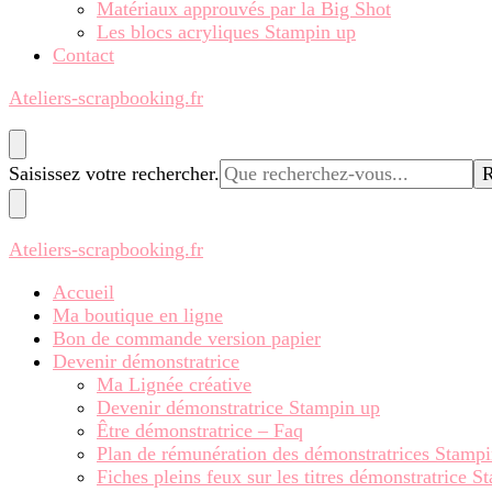
Matériaux approuvés par la Big Shot
Les blocs acryliques Stampin up
Contact
Ateliers-scrapbooking.fr
Vous
Saisissez votre rechercher.
recherchiez
quelque
chose ?
Ateliers-scrapbooking.fr
Accueil
Ma boutique en ligne
Bon de commande version papier
Devenir démonstratrice
Ma Lignée créative
Devenir démonstratrice Stampin up
Être démonstratrice – Faq
Plan de rémunération des démonstratrices Stamp
Fiches pleins feux sur les titres démonstratrice 