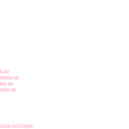
in up
Stampin up
pin up
ampin up
 insta enveloppe