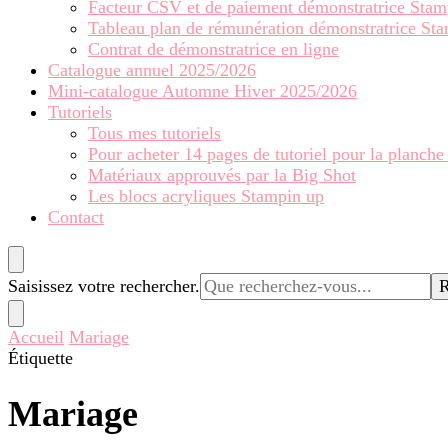
Facteur CSV et de paiement démonstratrice Stam
Tableau plan de rémunération démonstratrice St
Contrat de démonstratrice en ligne
Catalogue annuel 2025/2026
Mini-catalogue Automne Hiver 2025/2026
Tutoriels
Tous mes tutoriels
Pour acheter 14 pages de tutoriel pour la planche
Matériaux approuvés par la Big Shot
Les blocs acryliques Stampin up
Contact
Vous
Saisissez votre rechercher.
recherchiez
quelque
Accueil
Mariage
chose ?
Étiquette
Mariage