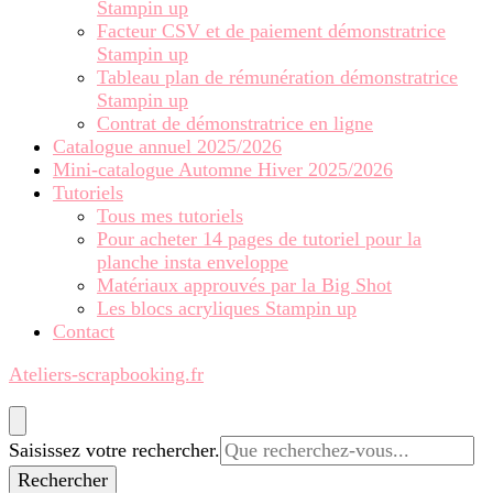
Stampin up
Facteur CSV et de paiement démonstratrice
Stampin up
Tableau plan de rémunération démonstratrice
Stampin up
Contrat de démonstratrice en ligne
Catalogue annuel 2025/2026
Mini-catalogue Automne Hiver 2025/2026
Tutoriels
Tous mes tutoriels
Pour acheter 14 pages de tutoriel pour la
planche insta enveloppe
Matériaux approuvés par la Big Shot
Les blocs acryliques Stampin up
Contact
Ateliers-scrapbooking.fr
Vous
Saisissez votre rechercher.
recherchiez
quelque