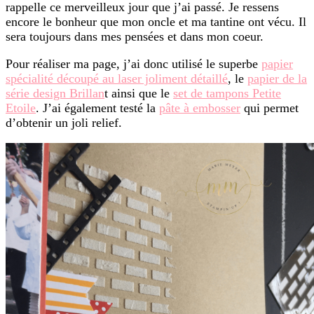
rappelle ce merveilleux jour que j’ai passé. Je ressens
encore le bonheur que mon oncle et ma tantine ont vécu. Il
sera toujours dans mes pensées et dans mon coeur.
Pour réaliser ma page, j’ai donc utilisé le superbe
papier
spécialité découpé au laser joliment détaillé
, le
papier de la
série design Brillan
t ainsi que le
set de tampons Petite
Etoile
. J’ai également testé la
pâte à embosser
qui permet
d’obtenir un joli relief.