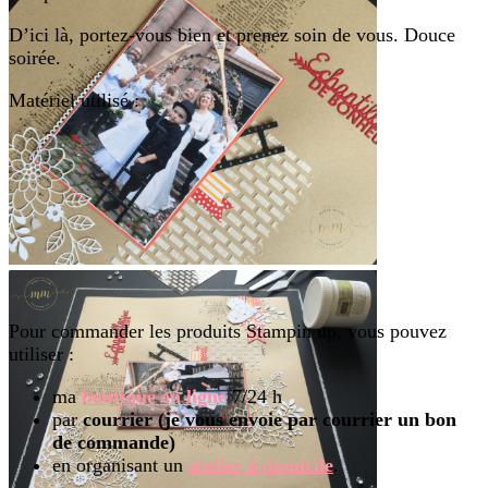
D’ici là, portez-vous bien et prenez soin de vous. Douce
soirée.
Matériel utilisé :
Pour commander les produits Stampin up, vous pouvez
utiliser :
ma
boutique en ligne
7/24 h
par
courrier (je vous envoie par courrier un bon
de commande)
en organisant un
atelier à domicile
.