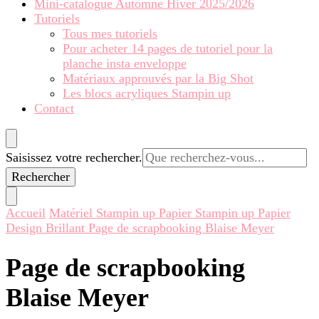
Mini-catalogue Automne Hiver 2025/2026
Tutoriels
Tous mes tutoriels
Pour acheter 14 pages de tutoriel pour la
planche insta enveloppe
Matériaux approuvés par la Big Shot
Les blocs acryliques Stampin up
Contact
Vous
Saisissez votre rechercher.
recherchiez
quelque
chose ?
Accueil
Matériel Stampin up
Papier Stampin up
Papier
Design Brillant
Page de scrapbooking Blaise Meyer
Page de scrapbooking
Blaise Meyer