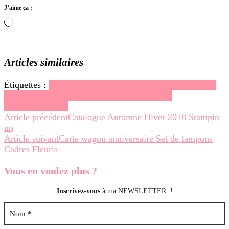
J’aime ça :
Chargement…
Articles similaires
Étiquettes :
Mariage
Pages de scrapbooking
Papier Design
Brillant
Pâte à embosser
Set de tampons Petite
Etoile
Stampin up
Navigation
Article précédent
Catalogue Automne Hiver 2018 Stampin
up
d’article
Article suivant
Carte wagon anniversaire Set de tampons
Cadres Fleuris
Vous en voulez
plus ?
Inscrivez-vous
à ma NEWSLETTER !