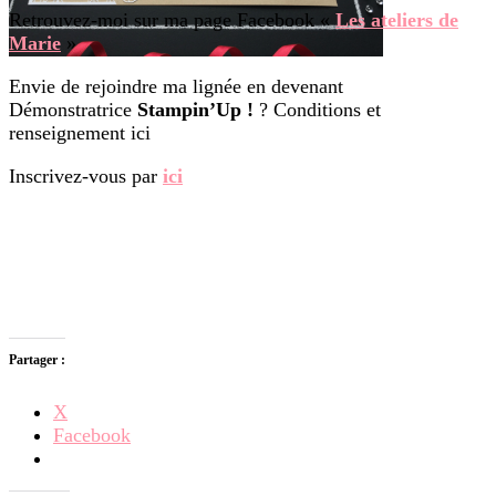
Retrouvez-moi sur ma page Facebook «
Les ateliers de
Marie
»
Envie de rejoindre ma lignée en devenant
Démonstratrice
Stampin’Up !
? Conditions et
renseignement ici
Inscrivez-vous par
ici
Partager :
X
Facebook