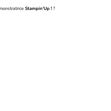
monstratrice
Stampin’Up !
?