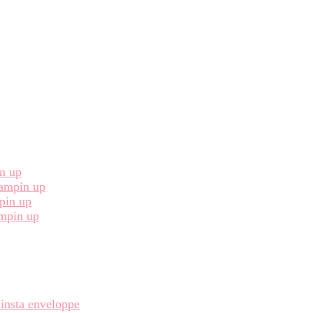
in up
Stampin up
pin up
ampin up
 insta enveloppe