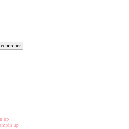
in up
Stampin up