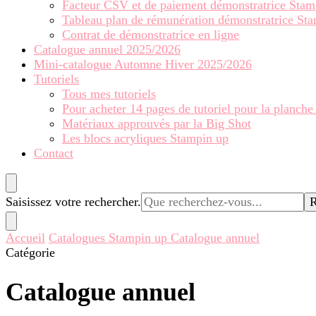
Facteur CSV et de paiement démonstratrice Stam
Tableau plan de rémunération démonstratrice St
Contrat de démonstratrice en ligne
Catalogue annuel 2025/2026
Mini-catalogue Automne Hiver 2025/2026
Tutoriels
Tous mes tutoriels
Pour acheter 14 pages de tutoriel pour la planche
Matériaux approuvés par la Big Shot
Les blocs acryliques Stampin up
Contact
Vous
Saisissez votre rechercher.
recherchiez
quelque
Accueil
Catalogues Stampin up
Catalogue annuel
chose ?
Catégorie
Catalogue annuel