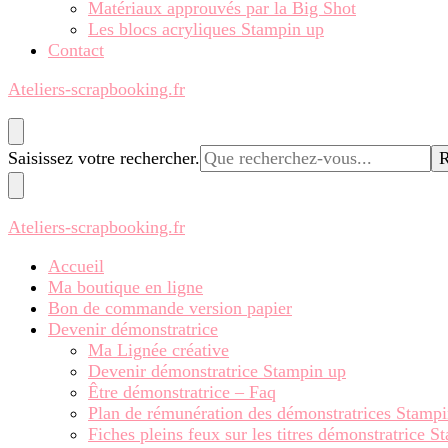
Matériaux approuvés par la Big Shot
Les blocs acryliques Stampin up
Contact
Ateliers-scrapbooking.fr
Vous
Saisissez votre rechercher.
recherchiez
quelque
chose ?
Ateliers-scrapbooking.fr
Accueil
Ma boutique en ligne
Bon de commande version papier
Devenir démonstratrice
Ma Lignée créative
Devenir démonstratrice Stampin up
Être démonstratrice – Faq
Plan de rémunération des démonstratrices Stamp
Fiches pleins feux sur les titres démonstratrice 