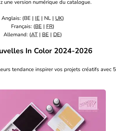
z une version numérique du catalogue.
Anglais: (BE |
IE
| NL |
UK
)
Français: (
BE
|
FR
)
Allemand: (
AT
|
BE
|
DE
)
uvelles In Color 2024-2026
eurs tendance inspirer vos projets créatifs avec 5