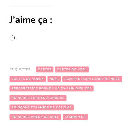
J’aime ça :
Chargement…
ÉTIQUETTES :
CARTES
CARTES DE NOËL
CARTES DE VOEUX
NOËL
PAPIER DESIGN CANNE DE NOËL
PERFORATRICE BONHOMME EN PAIN D'ÉPICES
POINÇONS FORMES À COUDRE
POINÇONS PYRAMIDE DE CERCLES
POINÇONS VOEUX DE NOËL
STAMPIN UP