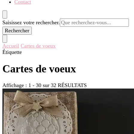
Contact
Vous
Saisissez votre rechercher.
recherchiez
quelque
chose ?
Accueil
Cartes de voeux
Étiquette
Cartes de voeux
Affichage : 1 - 30 sur 32 RÉSULTATS