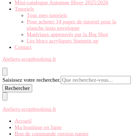
Mini-catalogue Automne Hiver 2025/2026
Tutoriels
Tous mes tutoriels
Pour acheter 14 pages de tutoriel pour la
planche insta enveloppe
Matériaux approuvés par la Big Shot
Les blocs acryliques Stampin up
Contact
Ateliers-scrapbooking.fr
Vous
Saisissez votre rechercher.
recherchiez
quelque
chose ?
Ateliers-scrapbooking.fr
Accueil
Ma boutique en ligne
Bon de commande version papier