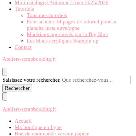
Mini-catalogue Automne Hiver 2025/2026
Tutoriels
Tous mes tutoriels
Pour acheter 14 pages de tutoriel pour la
planche insta enveloppe
Matériaux approuvés par la Big Shot
Les blocs acryliques Stampin up
Contact
Ateliers-scrapbooking.fr
Vous
Saisissez votre rechercher.
recherchiez
quelque
chose ?
Ateliers-scrapbooking.fr
Accueil
Ma boutique en ligne
Bon de commande version papier