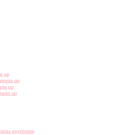
in up
Stampin up
pin up
ampin up
 insta enveloppe