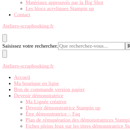
Matériaux approuvés par la Big Shot
Les blocs acryliques Stampin up
Contact
Ateliers-scrapbooking.fr
Vous
Saisissez votre rechercher.
recherchiez
quelque
chose ?
Ateliers-scrapbooking.fr
Accueil
Ma boutique en ligne
Bon de commande version papier
Devenir démonstratrice
Ma Lignée créative
Devenir démonstratrice Stampin up
Être démonstratrice – Faq
Plan de rémunération des démonstratrices Stamp
Fiches pleins feux sur les titres démonstratrice 