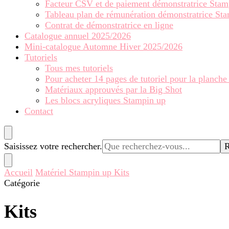
Facteur CSV et de paiement démonstratrice Stam
Tableau plan de rémunération démonstratrice St
Contrat de démonstratrice en ligne
Catalogue annuel 2025/2026
Mini-catalogue Automne Hiver 2025/2026
Tutoriels
Tous mes tutoriels
Pour acheter 14 pages de tutoriel pour la planche
Matériaux approuvés par la Big Shot
Les blocs acryliques Stampin up
Contact
Vous
Saisissez votre rechercher.
recherchiez
quelque
Accueil
Matériel Stampin up
Kits
chose ?
Catégorie
Kits