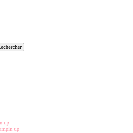
in up
Stampin up