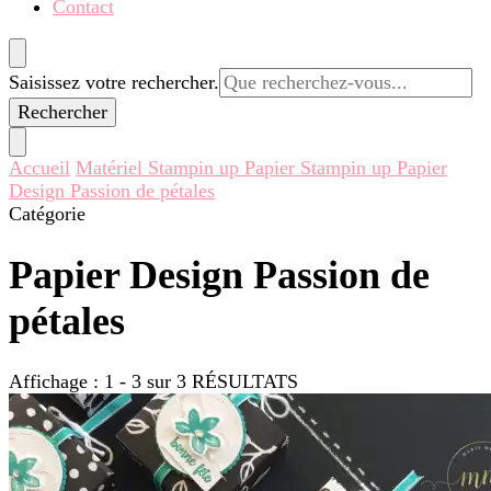
Contact
Vous
Saisissez votre rechercher.
recherchiez
quelque
chose ?
Accueil
Matériel Stampin up
Papier Stampin up
Papier
Design Passion de pétales
Catégorie
Papier Design Passion de
pétales
Affichage : 1 - 3 sur 3 RÉSULTATS