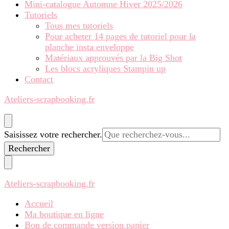
Mini-catalogue Automne Hiver 2025/2026
Tutoriels
Tous mes tutoriels
Pour acheter 14 pages de tutoriel pour la
planche insta enveloppe
Matériaux approuvés par la Big Shot
Les blocs acryliques Stampin up
Contact
Ateliers-scrapbooking.fr
Vous
Saisissez votre rechercher.
recherchiez
quelque
chose ?
Ateliers-scrapbooking.fr
Accueil
Ma boutique en ligne
Bon de commande version papier