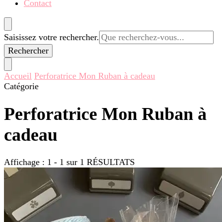
Contact
Vous
Saisissez votre rechercher.
recherchiez
quelque
chose ?
Accueil
Perforatrice Mon Ruban à cadeau
Catégorie
Perforatrice Mon Ruban à
cadeau
Affichage : 1 - 1 sur 1 RÉSULTATS