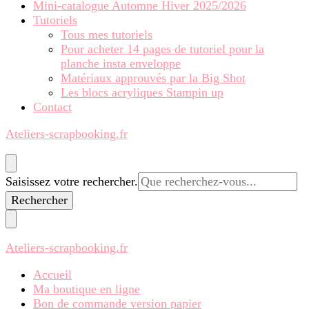
Mini-catalogue Automne Hiver 2025/2026
Tutoriels
Tous mes tutoriels
Pour acheter 14 pages de tutoriel pour la
planche insta enveloppe
Matériaux approuvés par la Big Shot
Les blocs acryliques Stampin up
Contact
Ateliers-scrapbooking.fr
Vous
Saisissez votre rechercher.
recherchiez
quelque
chose ?
Ateliers-scrapbooking.fr
Accueil
Ma boutique en ligne
Bon de commande version papier