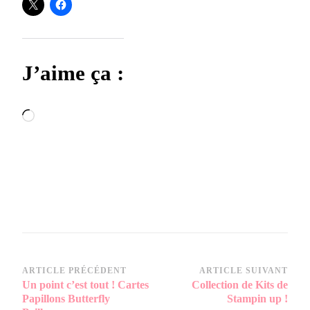
J’aime ça :
Chargement…
Navigation
ARTICLE PRÉCÉDENT
ARTICLE SUIVANT
Un point c’est tout ! Cartes
Collection de Kits de
d’article
Papillons Butterfly
Stampin up !