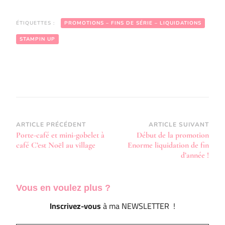
ÉTIQUETTES :
PROMOTIONS – FINS DE SÉRIE – LIQUIDATIONS
STAMPIN UP
Navigation
ARTICLE PRÉCÉDENT
ARTICLE SUIVANT
Porte-café et mini-gobelet à
Début de la promotion
d’article
café C’est Noël au village
Enorme liquidation de fin
d’année !
Vous en voulez
plus ?
Inscrivez-vous
à ma NEWSLETTER !