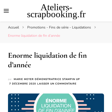
Ateliers-
scrapbooking.fr
Accueil
Promotions - Fins de série - Liquidations
Enorme liquidation de fin d’année
Enorme liquidation de fin
d’année
par
MARIE MEYER DÉMONSTRATRICE STAMPIN UP
SUR
7 DÉCEMBRE 2020
LAISSER UN COMMENTAIRE
ENORME
LIQUIDATION
DE
FIN
D’ANNÉE