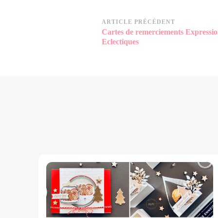
Navigation
ARTICLE PRÉCÉDENT
Cartes de remerciements Expressio
d’article
Eclectiques