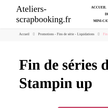
Ateliers-
ACCUEIL
D
scrapbooking.fr
MINI-CA
Accueil
Promotions - Fins de série - Liquidations
Fin
Fin de séries 
Stampin up