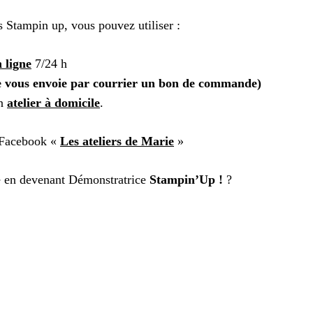
 Stampin up, vous pouvez utiliser :
 ligne
7/24 h
e vous envoie par courrier un bon de commande)
un
atelier à domicile
.
 Facebook «
Les ateliers de Marie
»
e en devenant Démonstratrice
Stampin’Up !
?