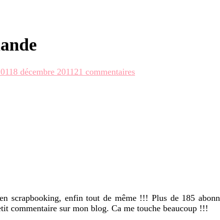
mande
sur
2011
8 décembre 2011
21 commentaires
Le
tutoriel
de
la
boîte
gourmande
ls en scrapbooking, enfin tout de même !!! Plus de 185 abon
 petit commentaire sur mon blog. Ca me touche beaucoup !!!