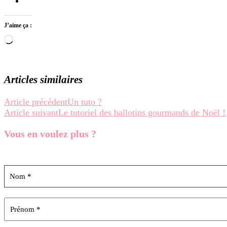
J’aime ça :
Chargement…
Articles similaires
Navigation
Article précédent
Un tuto ?
Article suivant
Le tutoriel des ballotins gourmands de Noël !
d’article
Vous en voulez
plus ?