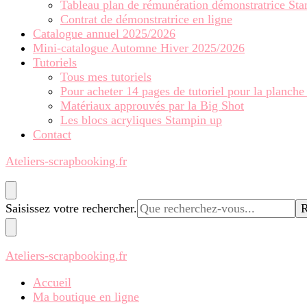
Tableau plan de rémunération démonstratrice St
Contrat de démonstratrice en ligne
Catalogue annuel 2025/2026
Mini-catalogue Automne Hiver 2025/2026
Tutoriels
Tous mes tutoriels
Pour acheter 14 pages de tutoriel pour la planche
Matériaux approuvés par la Big Shot
Les blocs acryliques Stampin up
Contact
Ateliers-scrapbooking.fr
Vous
Saisissez votre rechercher.
recherchiez
quelque
chose ?
Ateliers-scrapbooking.fr
Accueil
Ma boutique en ligne