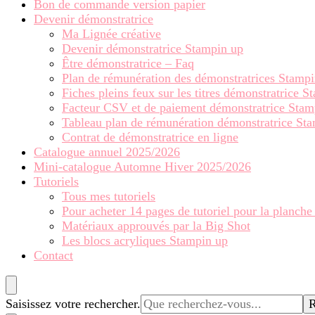
Bon de commande version papier
Devenir démonstratrice
Ma Lignée créative
Devenir démonstratrice Stampin up
Être démonstratrice – Faq
Plan de rémunération des démonstratrices Stamp
Fiches pleins feux sur les titres démonstratrice 
Facteur CSV et de paiement démonstratrice Stam
Tableau plan de rémunération démonstratrice St
Contrat de démonstratrice en ligne
Catalogue annuel 2025/2026
Mini-catalogue Automne Hiver 2025/2026
Tutoriels
Tous mes tutoriels
Pour acheter 14 pages de tutoriel pour la planche
Matériaux approuvés par la Big Shot
Les blocs acryliques Stampin up
Contact
Vous
Saisissez votre rechercher.