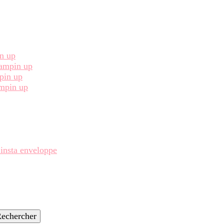
in up
Stampin up
pin up
ampin up
 insta enveloppe