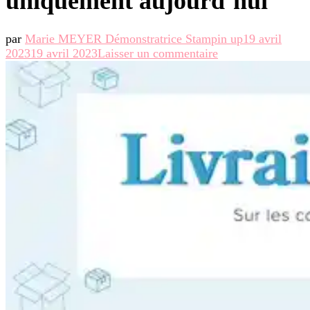
uniquement aujourd’hui
par
Marie MEYER Démonstratrice Stampin up
19 avril
sur
2023
19 avril 2023
Laisser un commentaire
Livraison
gratuite
uniquement
aujourd’hui