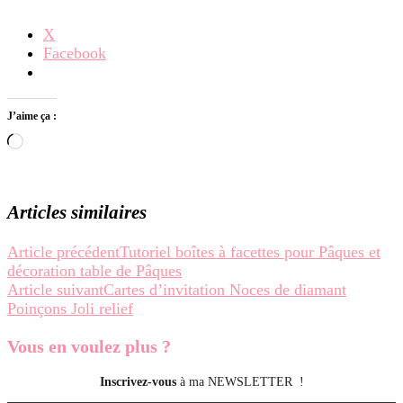
X
Facebook
J’aime ça :
Chargement…
Articles similaires
Navigation
Article précédent
Tutoriel boîtes à facettes pour Pâques et
décoration table de Pâques
d’article
Article suivant
Cartes d’invitation Noces de diamant
Poinçons Joli relief
Vous en voulez
plus ?
Inscrivez-vous
à ma NEWSLETTER !