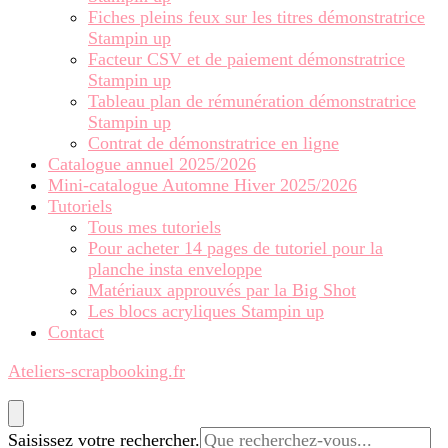
Fiches pleins feux sur les titres démonstratrice
Stampin up
Facteur CSV et de paiement démonstratrice
Stampin up
Tableau plan de rémunération démonstratrice
Stampin up
Contrat de démonstratrice en ligne
Catalogue annuel 2025/2026
Mini-catalogue Automne Hiver 2025/2026
Tutoriels
Tous mes tutoriels
Pour acheter 14 pages de tutoriel pour la
planche insta enveloppe
Matériaux approuvés par la Big Shot
Les blocs acryliques Stampin up
Contact
Ateliers-scrapbooking.fr
Vous
Saisissez votre rechercher.