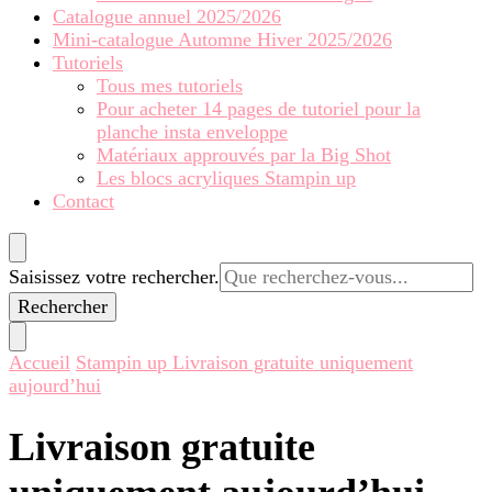
Catalogue annuel 2025/2026
Mini-catalogue Automne Hiver 2025/2026
Tutoriels
Tous mes tutoriels
Pour acheter 14 pages de tutoriel pour la
planche insta enveloppe
Matériaux approuvés par la Big Shot
Les blocs acryliques Stampin up
Contact
Vous
Saisissez votre rechercher.
recherchiez
quelque
chose ?
Accueil
Stampin up
Livraison gratuite uniquement
aujourd’hui
Livraison gratuite