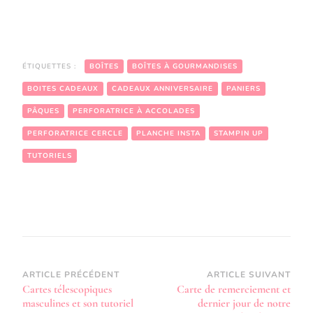
ÉTIQUETTES :
BOÎTES
BOÎTES À GOURMANDISES
BOITES CADEAUX
CADEAUX ANNIVERSAIRE
PANIERS
PÂQUES
PERFORATRICE À ACCOLADES
PERFORATRICE CERCLE
PLANCHE INSTA
STAMPIN UP
TUTORIELS
Navigation
ARTICLE PRÉCÉDENT
ARTICLE SUIVANT
Cartes télescopiques
Carte de remerciement et
d’article
masculines et son tutoriel
dernier jour de notre