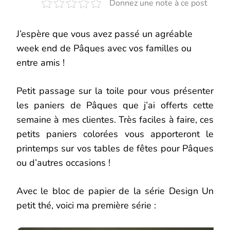
Donnez une note à ce post
PÂQUES
AVEC
LA
PLANCHE
J’espère que vous avez passé un agréable
INSTA
week end de Pâques avec vos familles ou
ENVELOPPE
ET
entre amis !
SON
TUTORIEL
Petit passage sur la toile pour vous présenter
les paniers de Pâques que j’ai offerts cette
semaine à mes clientes. Très faciles à faire, ces
petits paniers colorées vous apporteront le
printemps sur vos tables de fêtes pour Pâques
ou d’autres occasions !
Avec le bloc de papier de la série Design Un
petit thé, voici ma première série :