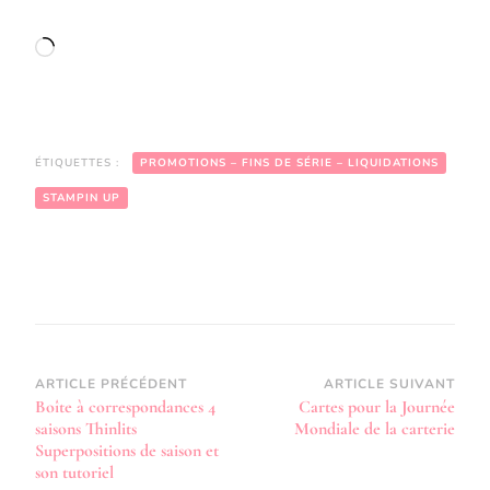
Chargement…
ÉTIQUETTES :
PROMOTIONS – FINS DE SÉRIE – LIQUIDATIONS
STAMPIN UP
Navigation
ARTICLE PRÉCÉDENT
ARTICLE SUIVANT
Boîte à correspondances 4
Cartes pour la Journée
d’article
saisons Thinlits
Mondiale de la carterie
Superpositions de saison et
son tutoriel