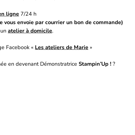
en ligne
7/24 h
je vous envoie par courrier un bon de commande)
 un
atelier à domicile
.
ge Facebook «
Les ateliers de Marie
»
gnée en devenant Démonstratrice
Stampin’Up !
?