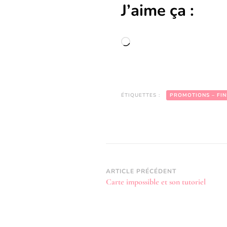
J’aime ça :
Chargement…
ÉTIQUETTES :
PROMOTIONS – FIN
Navigation
ARTICLE PRÉCÉDENT
Carte impossible et son tutoriel
d’article