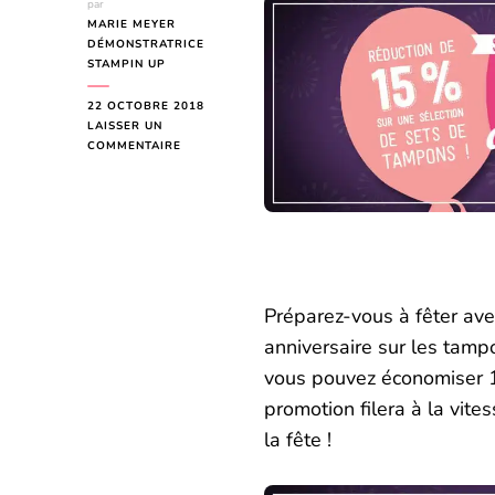
par
MARIE MEYER
DÉMONSTRATRICE
STAMPIN UP
22 OCTOBRE 2018
LAISSER UN
SUR
COMMENTAIRE
SETS
DE
TAMPONS
EN
PROMOTION
24
HEURES
Préparez-vous à fêter ave
anniversaire sur les ta
vous pouvez économiser
promotion filera à la vite
la fête !