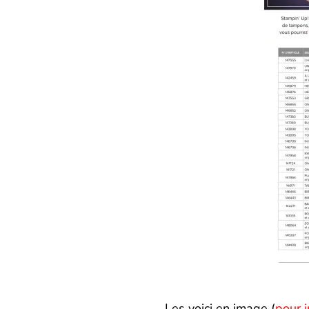
Les voici en image (
pour 