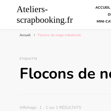
Ateliers-
ACCUEIL
D
scrapbooking.fr
MINI-CA
Accueil
Flocons de neige métalissés
ÉTIQUETTE
Flocons de n
Affichage : 1 - 1 sur 1 RÉSULTATS