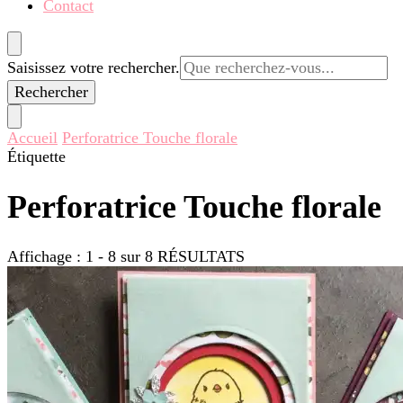
Contact
Vous
Saisissez votre rechercher.
recherchiez
quelque
chose ?
Accueil
Perforatrice Touche florale
Étiquette
Perforatrice Touche florale
Affichage : 1 - 8 sur 8 RÉSULTATS