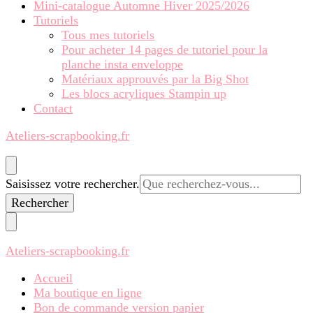
Mini-catalogue Automne Hiver 2025/2026
Tutoriels
Tous mes tutoriels
Pour acheter 14 pages de tutoriel pour la
planche insta enveloppe
Matériaux approuvés par la Big Shot
Les blocs acryliques Stampin up
Contact
Ateliers-scrapbooking.fr
Vous
Saisissez votre rechercher.
recherchiez
quelque
chose ?
Ateliers-scrapbooking.fr
Accueil
Ma boutique en ligne
Bon de commande version papier