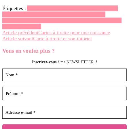
Étiquettes :
Anniversaires
Cadeaux anniversaire
Papier ?
Papier Design Désert Lunaire
Perforatrice Touche
florale
Poinçons Cadres d’apothicaire
Poinçons Collection
plumes
Stampin up
Navigation
Article précédent
Cartes à tirette pour une naissance
Article suivant
Carte à tirette et son tutoriel
d’article
Vous en voulez
plus ?
Inscrivez-vous
à ma NEWSLETTER !