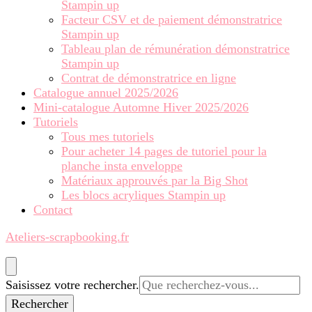
Stampin up
Facteur CSV et de paiement démonstratrice
Stampin up
Tableau plan de rémunération démonstratrice
Stampin up
Contrat de démonstratrice en ligne
Catalogue annuel 2025/2026
Mini-catalogue Automne Hiver 2025/2026
Tutoriels
Tous mes tutoriels
Pour acheter 14 pages de tutoriel pour la
planche insta enveloppe
Matériaux approuvés par la Big Shot
Les blocs acryliques Stampin up
Contact
Ateliers-scrapbooking.fr
Vous
Saisissez votre rechercher.
recherchiez
quelque