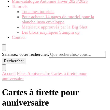
Mini-catalogue Automne Hiver 2025/2026
Tutoriels
Tous mes tutoriels
Pour acheter 14 pages de tutoriel pour la
planche insta enveloppe
Matériaux approuvés par la Big Shot
Les blocs acryliques Stampin up
Contact
Vous
Saisissez votre rechercher.
recherchiez
quelque
chose ?
Accueil
Fêtes
Anniversaire
Cartes à tirette pour
anniversaire
Cartes à tirette pour
anniversaire