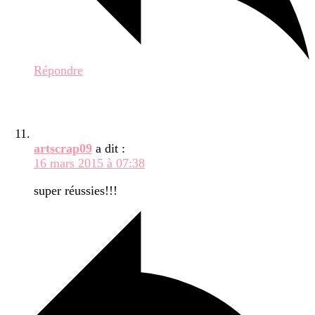
Répondre
artscrap09
a dit :
16 mars 2015 à 07:38
super réussies!!!