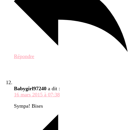
Répondre
Babygirl97240
a dit :
16 mars 2015 à 07:38
Sympa! Bises