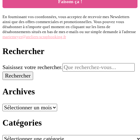
En fournissant vos coordonnées, vous acceptez de recevoir mes Newsletters
ainsi que des offres commerciales et promotionnelles. Vous pouvez vous
désabonner à n'importe quel moment en cliquant sur les liens de
désabonnements situés en bas de mes e-mails ou sur simple demande à l'adresse
mariemeyer@ateliers-scrapbooking.fr
Rechercher
Vous
Saisissez votre rechercher.
recherchiez
quelque
chose ?
Archives
Archives
Catégories
Catégories