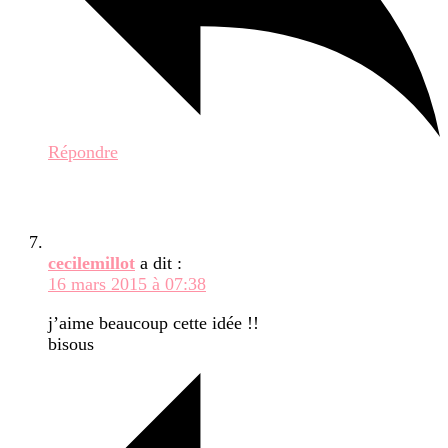
Répondre
cecilemillot
a dit :
16 mars 2015 à 07:38
j’aime beaucoup cette idée !!
bisous