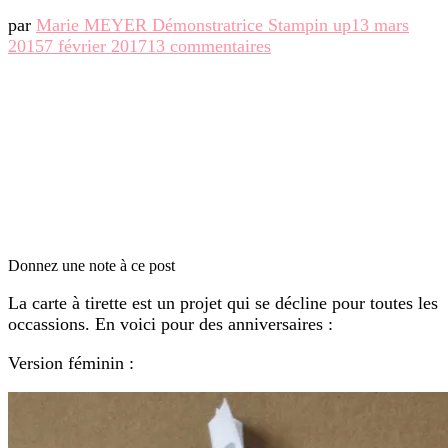
par
Marie MEYER Démonstratrice Stampin up
13 mars
sur
2015
7 février 2017
13 commentaires
Cartes
à
tirette
pour
anniversaire
Donnez une note à ce post
La carte à tirette est un projet qui se décline pour toutes les
occassions. En voici pour des anniversaires :
Version féminin :