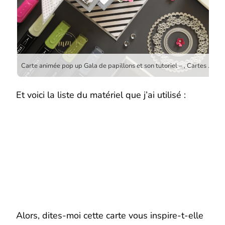
Carte animée pop up Gala de papillons et son tutoriel – , Cartes d’anniversaire, Cartes pop up, Framelits Cadre de feuillage, Framelits couture Offre-moi ton coeur, Framelits Formes à coudre, Framelits Pyramide de cercles, Framelits Surpiqués rectangles, Papier Design Papillon botanique, Perforatrice Etiquette en fanion, Set de tampons Gala de papillons, Set de tampons Grandes oreilles, Set de tampons Tout petits anniversaire, Stampin up, Thinlits Mes napperons, Tutoriels par Marie Meyer Stampin’up – http://ateliers-scrapbooking.fr
Et voici la liste du matériel que j’ai utilisé :
Alors, dites-moi cette carte vous inspire-t-elle