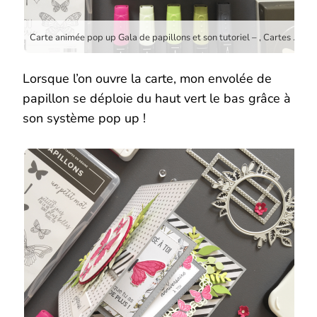
Carte animée pop up Gala de papillons et son tutoriel – , Cartes d’anniversaire, Cartes pop up, Framelits Cadre de feuillage, Framelits couture Offre-moi ton coeur, Framelits Formes à coudre, Framelits Pyramide de cercles, Framelits Surpiqués rectangles, Papier Design Papillon botanique, Perforatrice Etiquette en fanion, Set de tampons Gala de papillons, Set de tampons Grandes oreilles, Set de tampons Tout petits anniversaire, Stampin up, Thinlits Mes napperons, Tutoriels par Marie Meyer Stampin’up – http://ateliers-scrapbooking.fr
Lorsque l’on ouvre la carte, mon envolée de
papillon se déploie du haut vert le bas grâce à
son système pop up !