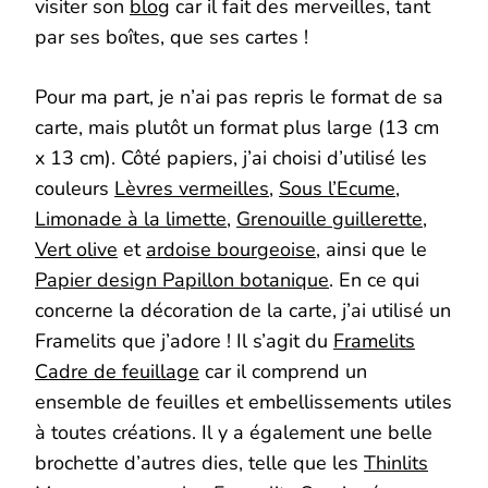
visiter son
blog
car il fait des merveilles, tant
par ses boîtes, que ses cartes !
Pour ma part, je n’ai pas repris le format de sa
carte, mais plutôt un format plus large (13 cm
x 13 cm). Côté papiers, j’ai choisi d’utilisé les
couleurs
Lèvres vermeilles,
Sous l’Ecume
,
Limonade à la limette
,
Grenouille guillerette
,
Vert olive
et
ardoise bourgeoise
, ainsi que le
Papier design Papillon botanique
. En ce qui
concerne la décoration de la carte, j’ai utilisé un
Framelits que j’adore ! Il s’agit du
Framelits
Cadre de feuillage
car il comprend un
ensemble de feuilles et embellissements utiles
à toutes créations. Il y a également une belle
brochette d’autres dies, telle que les
Thinlits